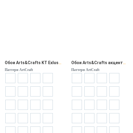
Обои Arts&Crafts KT Exlusive
Обои Arts&Crafts акценты, компаньоны
Паттерн ArtCraft
Паттерн ArtCraft