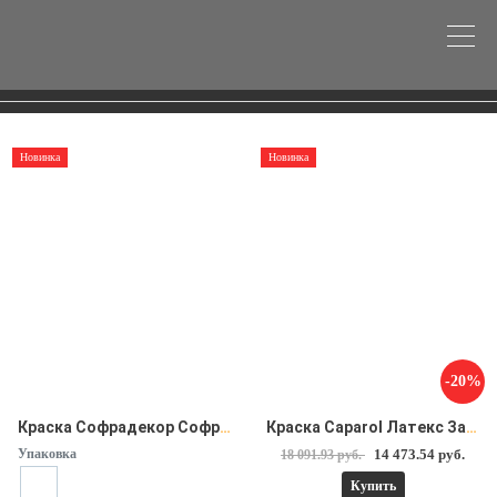
Новинка
Новинка
-20%
Краска Софрадекор Софрамап база Р (9л)
Краска Caparol Латекс Замт 10 12.5 л
Упаковка
14 473.54 руб.
18 091.93 руб.
Купить