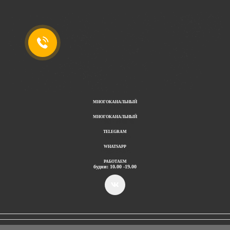
МНОГОКАНАЛЬНЫЙ
+7 499 938 92 49
МНОГОКАНАЛЬНЫЙ
+7 901 469 00 20
TELEGRAM
+79024275672
WHATSAPP
+79024275672
РАБОТАЕМ
будни: 10.00 -19.00