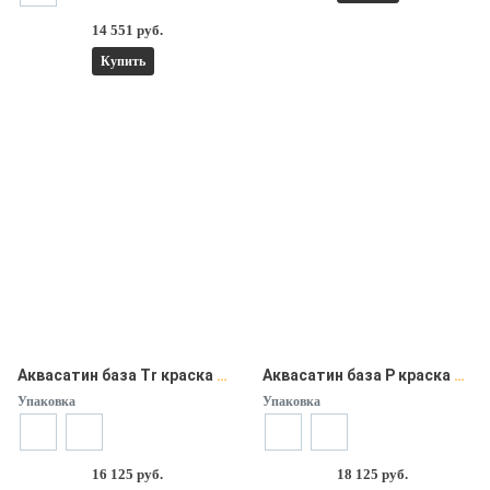
14 551 руб.
Купить
Аквасатин база Tr краска интерьерная Soframap (Софрамап)
Аквасатин база P краска интерьерная Soframap (Софрамап)
Упаковка
Упаковка
16 125 руб.
18 125 руб.