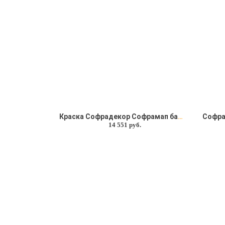
Краска Софрадекор Софрамап база Р (9л)
14 551 руб.