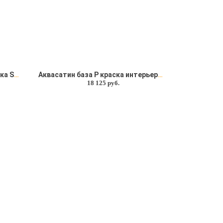
Конформат Супра база P краска Soframap (Софрамар)
Аквасатин база P краска интерьерная Soframap (Софрамап)
18 125 руб.