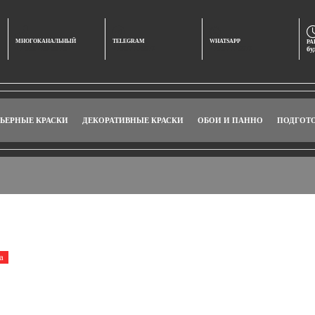
МНОГОКАНАЛЬНЫЙ
TELEGRAM
WHATSAPP
РА
+7 901 469 00 20
+79024275672
+79024275672
бу
ЬЕРНЫЕ КРАСКИ
ДЕКОРАТИВНЫЕ КРАСКИ
ОБОИ И ПАННО
ПОДГОТ
ap и Majestic в наличии с доставкой в РФ
а