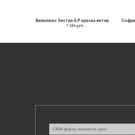
Винилюкс Экстра б.P краска интерьерная Soframap (Софрамап)
7 104 руб.
CRM-форма появится здесь