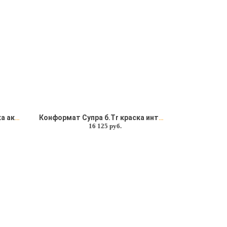
Винсент Экстрамат б. А краска акрилатная шелковисто-матовая
Конформат Супра б.Тr краска интерьерная Soframap (Софрамап)
16 125 руб.