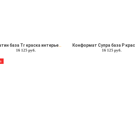
Аквасатин база Tr краска интерьерная Soframap (Софрамап)
16 125 руб.
16 125 руб.
а