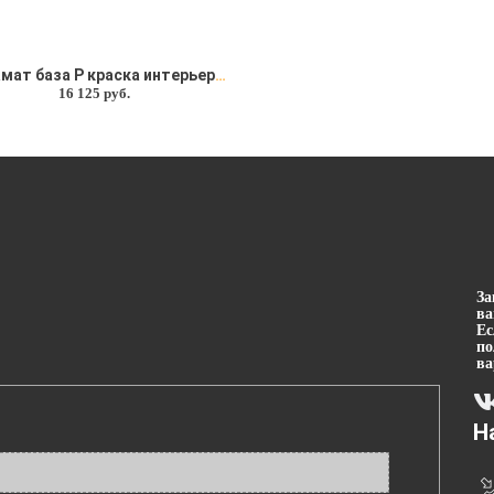
Софрамат база Р краска интерьерная Soframap (Софрамап)
16 125 руб.
За
ва
Ес
п
ва
Н