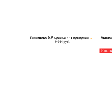
Винилюкс б.P краска интерьерная Soframap (Софрамап) 15л
9 044 руб.
Новинк