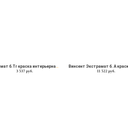
Софрамат б.Tr краска интерьерная Soframap (Софрамап)
3 537 руб.
11 522 руб.