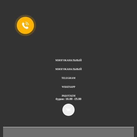
МНОГОКАНАЛЬНЫЙ
+7 499 938 92 49
МНОГОКАНАЛЬНЫЙ
+7 901 469 00 20
TELEGRAM
+79024275672
WHATSAPP
+79024275672
РАБОТАЕМ
будни: 10.00 -19.00