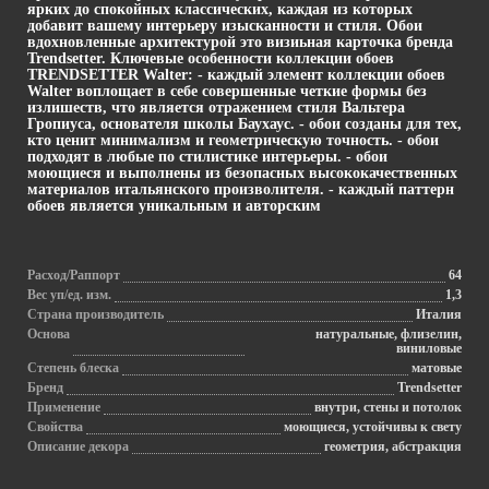
ярких до спокойных классических, каждая из которых
добавит вашему интерьеру изысканности и стиля. Обои
вдохновленные архитектурой это визиьная карточка бренда
Trendsetter. Ключевые особенности коллекции обоев
TRENDSETTER Walter: - каждый элемент коллекции обоев
Walter воплощает в себе совершенные четкие формы без
излишеств, что является отражением стиля Вальтера
Гропиуса, основателя школы Баухаус. - обои созданы для тех,
кто ценит минимализм и геометрическую точность. - обои
подходят в любые по стилистике интерьеры. - обои
моющиеся и выполнены из безопасных высококачественных
материалов итальянского произволителя. - каждый паттерн
обоев является уникальным и авторским
Расход/Раппорт
64
Вес уп/ед. изм.
1,3
Страна производитель
Италия
Основа
натуральные, флизелин,
виниловые
Степень блеска
матовые
Бренд
Trendsetter
Применение
внутри, стены и потолок
Свойства
моющиеся, устойчивы к свету
Описание декора
геометрия, абстракция