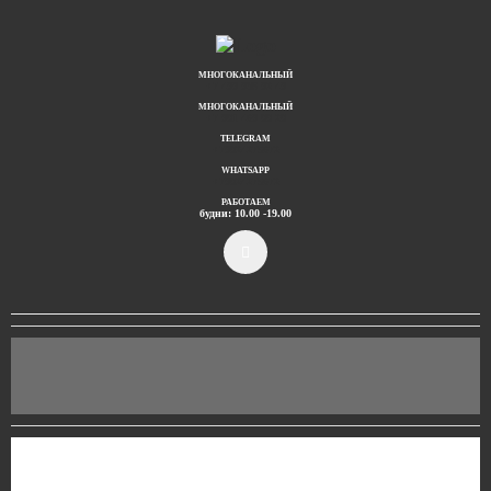
МНОГОКАНАЛЬНЫЙ
+7 499 938 92 49
МНОГОКАНАЛЬНЫЙ
+7 901 469 00 20
TELEGRAM
+79024275672
WHATSAPP
+79024275672
РАБОТАЕМ
будни: 10.00 -19.00