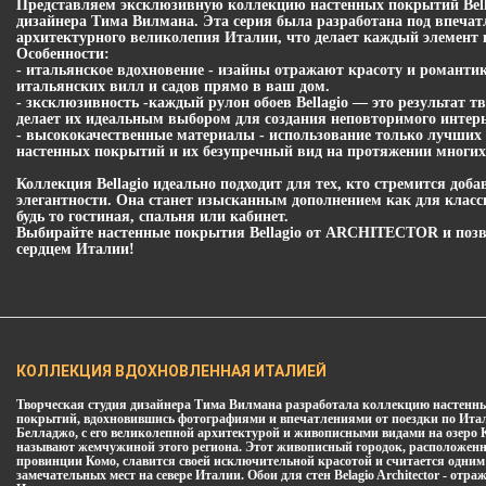
Представляем эксклюзивную коллекцию настенных покрытий Bellag
дизайнера Тима Вилмана. Эта серия была разработана под впеча
архитектурного великолепия Италии, что делает каждый элемент
Особенности:
- итальянское вдохновение - изайны отражают красоту и романти
итальянских вилл и садов прямо в ваш дом.
- зксклюзивность -каждый рулон обоев Bellagio — это результат т
делает их идеальным выбором для создания неповторимого интерь
- высококачественные материалы - использование только лучших 
настенных покрытий и их безупречный вид на протяжении многих 
Коллекция Bellagio идеально подходит для тех, кто стремится доб
элегантности. Она станет изысканным дополнением как для класс
будь то гостиная, спальня или кабинет.
Выбирайте настенные покрытия Bellagio от ARCHITECTOR и позв
сердцем Италии!
КОЛЛЕКЦИЯ ВДОХНОВЛЕННАЯ ИТАЛИЕЙ
Творческая студия дизайнера Тима Вилмана разработала коллекцию настенн
покрытий, вдохновившись фотографиями и впечатлениями от поездки по Ита
Белладжо, с его великолепной архитектурой и живописными видами на озеро 
называют жемчужиной этого региона. Этот живописный городок, расположен
провинции Комо, славится своей исключительной красотой и считается одним
замечательных мест на севере Италии. Обои для стен Belagio Architector - отра