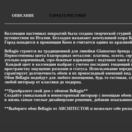
ОПИСАНИЕ
ХАРАКТЕРИСТИКИ
Коллекция настенных покрытий была создана творческой студией
путешествия по Италии. Белладжо называют жемчужиной озера К
Город находится в провинции Комо и считается одним из красиве
Bellagio строится на традиционной для линейки Glamorous брен
Первостепенны цвета благородных металлов: платина, золото, сер
угольно-коричневый, серо-бежевые варианции с подтоном хаки и д
Каждый цвет в коллекции выбран с учетом последних тенденций 
пространству ощущение роскоши и статуса. Использование перед
гарантирует долговечность обоев и их превосходный внешний вид.
Обои Bellagio подойдут для любого помещения, будь то гостиная, 
любой интерьер от классики до модерна.
**Преобразите свой дом с обоями Bellagio**
Создайте уникальный и неповторимый интерьер с помощью обоев B
в жизнь самые смелые дизайнерские решения, добавив изысканнос
**Выберите обои Bellagio от ARCHITECTOR и позвольте себе рос