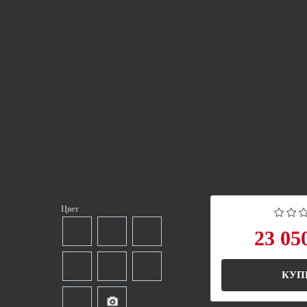
Цвет
23 05
КУП