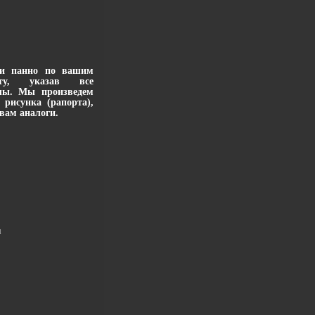
ли панно по вашим
ту, указав все
лы. Мы произведем
 рисунка (рапорта),
вам аналоги.
u