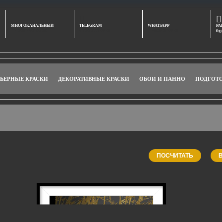
МНОГОКАНАЛЬНЫЙ
TELEGRAM
WHATSAPP
РА
+7 901 469 00 20
+79024275672
+79024275672
бу
ЬЕРНЫЕ КРАСКИ
ДЕКОРАТИВНЫЕ КРАСКИ
ОБОИ И ПАННО
ПОДГОТ
ПОСЧИТАТЬ