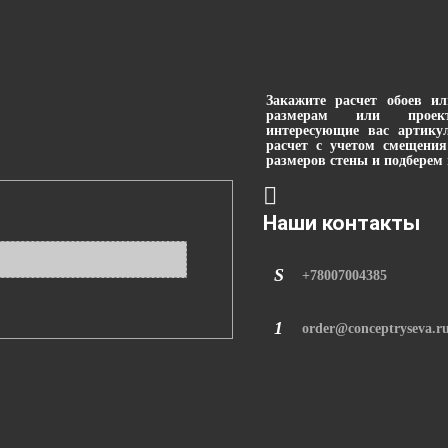
Закажите расчет обоев и
размерам или проек
интересующие вас артику
расчет с учетом смещения
размеров стены и подберем 
Наши контакты
+78007004385
order@conceptryseva.r