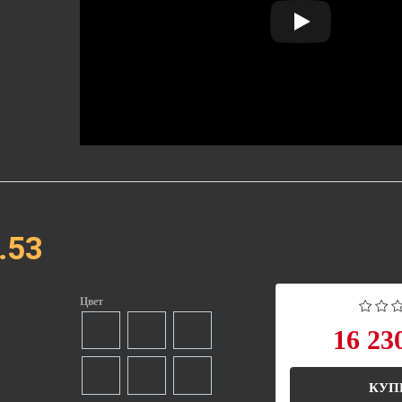
.53
Цвет
16 23
КУП