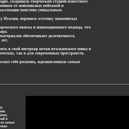
io, созданную творческой студией известного
тлением от живописных пейзажей и
 коллекции поистине уникальным.
ку Италии, перенося эстетику знаменитых
ворческого поиска и инновационного подхода, что
ера.
материалов обеспечивает долговечность
лет.
авить в свой интерьер нотки итальянского шика и
ических, так и для современных пространств,
ольте себе роскошь, вдохновленную самым
ых
лии.
Комо,
ный в
 из самых
жение