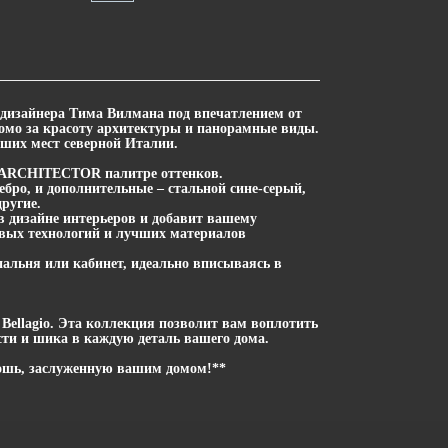
 дизайнера Тима Вилмана под впечатлением от
омо за красоту архитектуры и панорамные виды.
йших мест северной Италии.
да ARCHITECTOR палитре оттенков.
ебро, и дополнительные – стальной сине-серый,
ругие.
в дизайне интерьеров и добавит вашему
овых технологий и лучших материалов
спальня или кабинет, идеально вписываясь в
ellagio. Эта коллекция позволит вам воплотить
ти и шика в каждую деталь вашего дома.
кошь, заслуженную вашим домом!**